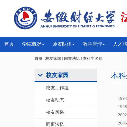
首页
学院概况
师资队伍
教学管理
人才
首页
校友家园
同窗法忆
本科生名册
本科
校友家园
校友工作组
199
校友动态
199
校友风采
200
200
同窗法忆