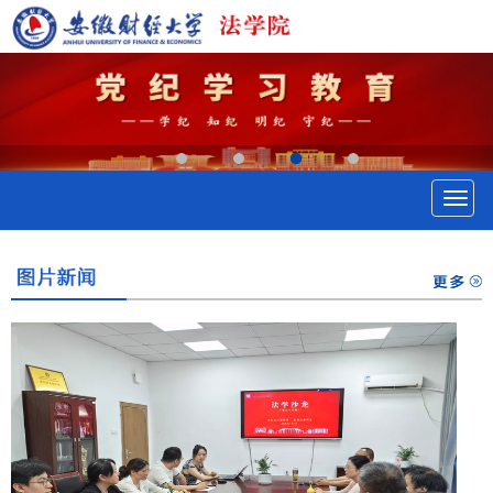
切
换
导
航